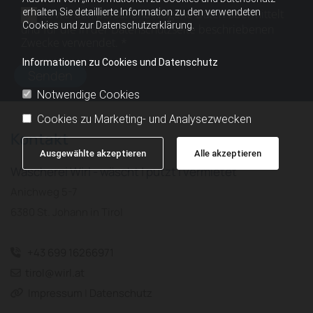
erhalten Sie detaillierte Information zu den verwendeten
Es werden personenbezogene Daten übermittelt
Cookies und zur Datenschutzerklärung.
und für die in der Datenschutzseite beschriebenen
Zwecke verwendet. *
Informationen zu Cookies und Datenschutz
Notwendige Cookies
Cookies zu Marketing- und Analysezwecken
Kontakt
Ausgewählte akzeptieren
Alle akzeptieren
Wäscherei Wirl - wäscht | putzt | vermietet
Anichweg 5-7
6380 St. Johann in Tirol
+43 699 16266971

tirol@wirl.at

Impressum
|
Datenschutz
