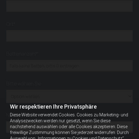
Ort*
Bettenanzahl*
Bitte wählen Sie
Wir respektieren Ihre Privatsphäre
Nachricht*
Diese Website verwendet Cookies. Cookies zu Marketing- und
Analysezwecken werden nur gesetzt, wenn Sie diese
nachstehend auswählen oder alle Cookies akzeptieren. Diese
freiwillige Zustimmung können Sie jederzeit widerrufen. Durch
Auswahl von „Informationen zu Cookies und Datenschutz“