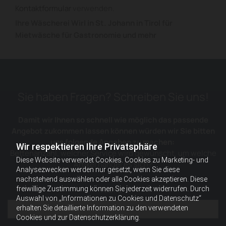
Kontaktformular
verwenden.
Ihre Wäscherei Wirl in St. Johann in Tirol für
Mietwäsche für Gastronomie und mehr
Sie haben Fragen? Schreiben Sie uns!
Damit wir Ihnen so schnell wie möglich das passende
Angebot zukommen lassen können würden wir Sie bitten
uns folgende Angaben zu machen:
Wir respektieren Ihre Privatsphäre
Bettenanzahl, welcher Service wird gewünscht, um welche
Diese Website verwendet Cookies. Cookies zu Marketing- und
Artikel handel es sich?
Analysezwecken werden nur gesetzt, wenn Sie diese
nachstehend auswählen oder alle Cookies akzeptieren. Diese
Name*
freiwillige Zustimmung können Sie jederzeit widerrufen. Durch
Auswahl von „Informationen zu Cookies und Datenschutz“
erhalten Sie detaillierte Information zu den verwendeten
Cookies und zur Datenschutzerklärung.