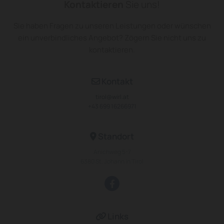
Kontaktieren
Sie uns!
Sie haben Fragen zu unseren Leistungen oder wünschen
ein unverbindliches Angebot? Zögern Sie nicht uns zu
kontaktieren.
Kontakt

tirol@wirl.at
+43 699 16266971
Standort

Anichweg 5-7
6380 St. Johann in Tirol
Links
